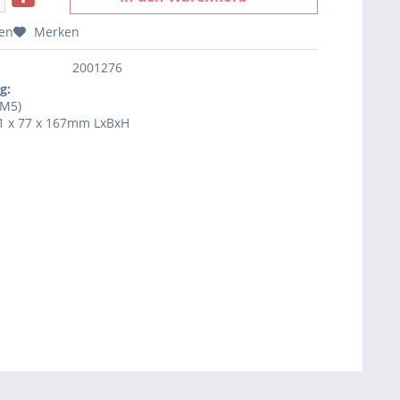
hen
Merken
2001276
g:
(M5)
1 x 77 x 167mm LxBxH