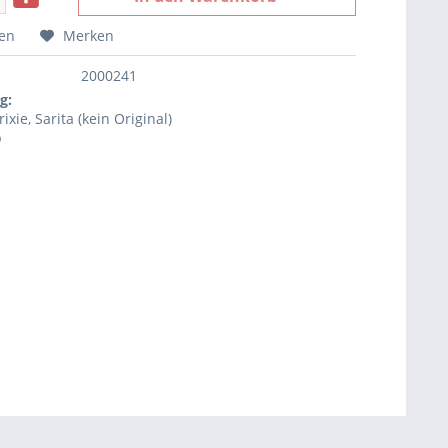
hen
Merken
2000241
g:
rixie, Sarita (kein Original)
b