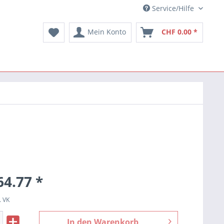
Service/Hilfe
Mein Konto
CHF 0.00 *
64.77 *
. VK
In den
Warenkorb