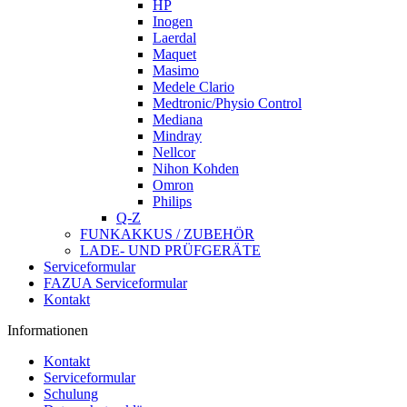
HP
Inogen
Laerdal
Maquet
Masimo
Medele Clario
Medtronic/Physio Control
Mediana
Mindray
Nellcor
Nihon Kohden
Omron
Philips
Q-Z
FUNKAKKUS / ZUBEHÖR
LADE- UND PRÜFGERÄTE
Serviceformular
FAZUA Serviceformular
Kontakt
Informationen
Kontakt
Serviceformular
Schulung