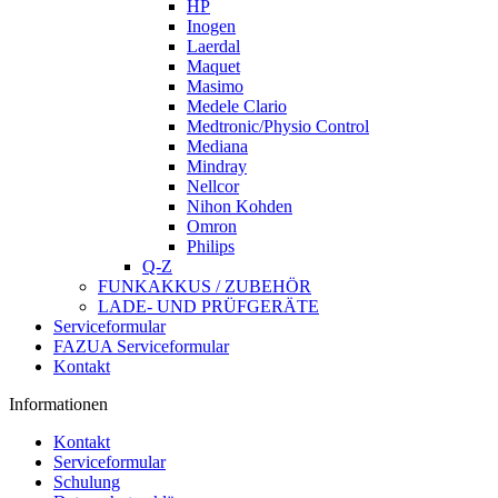
HP
Inogen
Laerdal
Maquet
Masimo
Medele Clario
Medtronic/Physio Control
Mediana
Mindray
Nellcor
Nihon Kohden
Omron
Philips
Q-Z
FUNKAKKUS / ZUBEHÖR
LADE- UND PRÜFGERÄTE
Serviceformular
FAZUA Serviceformular
Kontakt
Informationen
Kontakt
Serviceformular
Schulung