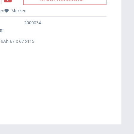
hen
Merken
2000034
g:
 9Ah 67 x 67 x115