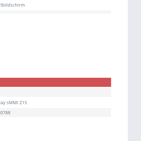
rtbildschirm
lay sMMI Z15
00788