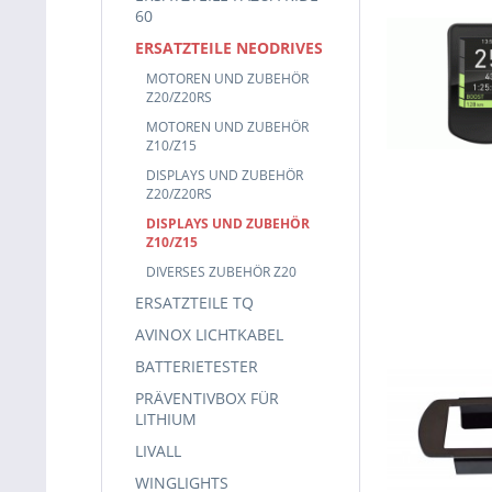
60
ERSATZTEILE NEODRIVES
MOTOREN UND ZUBEHÖR
Z20/Z20RS
MOTOREN UND ZUBEHÖR
Z10/Z15
DISPLAYS UND ZUBEHÖR
Z20/Z20RS
DISPLAYS UND ZUBEHÖR
Z10/Z15
DIVERSES ZUBEHÖR Z20
ERSATZTEILE TQ
AVINOX LICHTKABEL
BATTERIETESTER
PRÄVENTIVBOX FÜR
LITHIUM
LIVALL
WINGLIGHTS