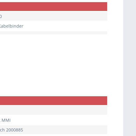
0
 Kabelbinder
k MMI
och 2000885