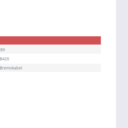
789
/B420
 Bremskabel