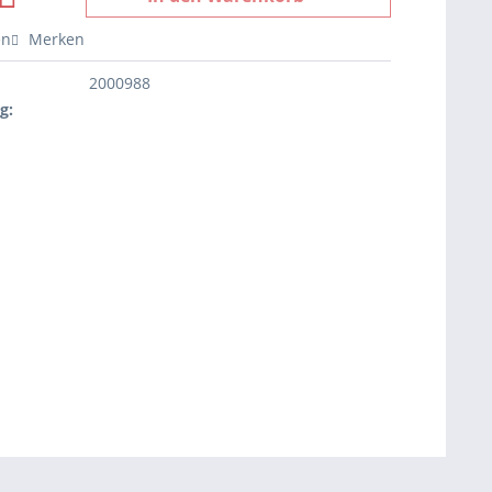
en
Merken
2000988
g: