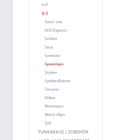
H-P
Q-Z
Saver one
SCD Express
Schiller
Seca
Sonosite
Spacelaps
Stryker
SynthesBohrer
Terumo
Völker
Weinmann
Welch Allyn
Zoll
FUNKAKKUS / ZUBEHÖR