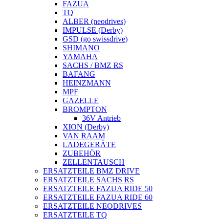
FAZUA
TQ
ALBER (neodrives)
IMPULSE (Derby)
GSD (go swissdrive)
SHIMANO
YAMAHA
SACHS / BMZ RS
BAFANG
HEINZMANN
MPF
GAZELLE
BROMPTON
36V Antrieb
XION (Derby)
VAN RAAM
LADEGERÄTE
ZUBEHÖR
ZELLENTAUSCH
ERSATZTEILE BMZ DRIVE
ERSATZTEILE SACHS RS
ERSATZTEILE FAZUA RIDE 50
ERSATZTEILE FAZUA RIDE 60
ERSATZTEILE NEODRIVES
ERSATZTEILE TQ