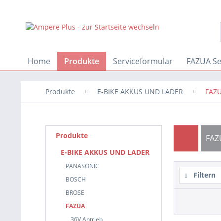
Home
Produkte
Serviceformular
FAZUA Se
Produkte
E-BIKE AKKUS UND LADER
FAZ
Produkte
FAZ
E-BIKE AKKUS UND LADER
PANASONIC
Filtern
BOSCH
BROSE
FAZUA
36V Antrieb