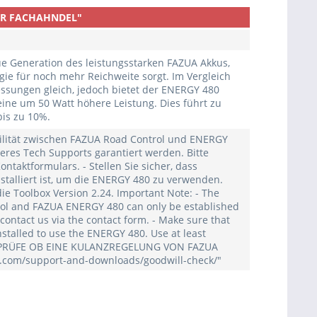
BER FACHAHNDEL"
e Generation des leistungsstarken FAZUA Akkus,
ogie für noch mehr Reichweite sorgt. Im Vergleich
ssungen gleich, jedoch bietet der ENERGY 480
eine um 50 Watt höhere Leistung. Dies führt zu
bis zu 10%.
bilität zwischen FAZUA Road Control und ENERGY
seres Tech Supports garantiert werden. Bitte
ontaktformulars. - Stellen Sie sicher, dass
stalliert ist, um die ENERGY 480 zu verwenden.
e Toolbox Version 2.24. Important Note: - The
rol and FAZUA ENERGY 480 can only be established
contact us via the contact form. - Make sure that
nstalled to use the ENERGY 480. Use at least
E PRÜFE OB EINE KULANZREGELUNG VON FAZUA
a.com/support-and-downloads/goodwill-check/"