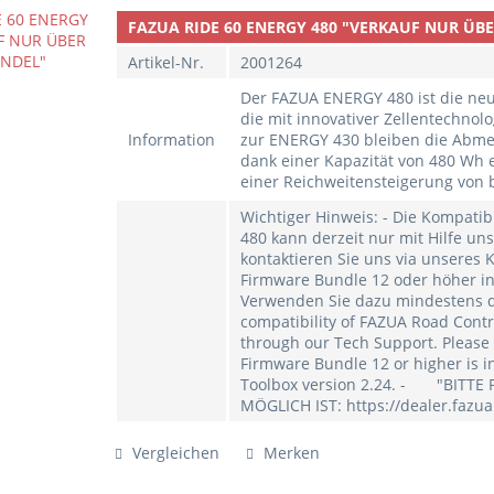
FAZUA RIDE 60 ENERGY 480 "VERKAUF NUR Ü
Artikel-Nr.
2001264
Der FAZUA ENERGY 480 ist die neu
die mit innovativer Zellentechnol
Information
zur ENERGY 430 bleiben die Abme
dank einer Kapazität von 480 Wh 
einer Reichweitensteigerung von 
Wichtiger Hinweis: - Die Kompati
480 kann derzeit nur mit Hilfe un
kontaktieren Sie uns via unseres K
Firmware Bundle 12 oder höher in
Verwenden Sie dazu mindestens di
compatibility of FAZUA Road Cont
through our Tech Support. Please 
Firmware Bundle 12 or higher is i
Toolbox version 2.24. - "BITT
MÖGLICH IST: https://dealer.fazu
Vergleichen
Merken