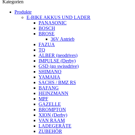
Kategorien
Produkte
E-BIKE AKKUS UND LADER
PANASONIC
BOSCH
BROSE
36V Antrieb
FAZUA
TQ
ALBER (neodrives)
IMPULSE (Derby)
GSD (go swissdrive)
SHIMANO
YAMAHA
SACHS / BMZ RS
BAFANG
HEINZMANN
MPF
GAZELLE
BROMPTON
XION (Derby)
VAN RAAM
LADEGERÄTE
ZUBEHÖR