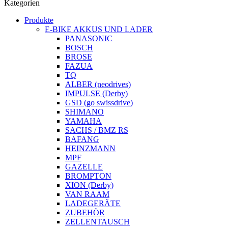
Kategorien
Produkte
E-BIKE AKKUS UND LADER
PANASONIC
BOSCH
BROSE
FAZUA
TQ
ALBER (neodrives)
IMPULSE (Derby)
GSD (go swissdrive)
SHIMANO
YAMAHA
SACHS / BMZ RS
BAFANG
HEINZMANN
MPF
GAZELLE
BROMPTON
XION (Derby)
VAN RAAM
LADEGERÄTE
ZUBEHÖR
ZELLENTAUSCH