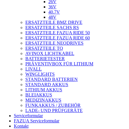
26V
36V
40.7V
48V
ERSATZTEILE BMZ DRIVE
ERSATZTEILE SACHS RS
ERSATZTEILE FAZUA RIDE 50
ERSATZTEILE FAZUA RIDE 60
ERSATZTEILE NEODRIVES
ERSATZTEILE TQ
AVINOX LICHTKABEL
BATTERIETESTER
PRÄVENTIVBOX FÜR LITHIUM
LIVALL
WINGLIGHTS
STANDARD BATTERIEN
STANDARD AKKUS
LITHIUM AKKUS
BLEIAKKUS
MEDIZINAKKUS
FUNKAKKUS / ZUBEHÖR
LADE- UND PRÜFGERÄTE
Serviceformular
FAZUA Serviceformular
Kontakt