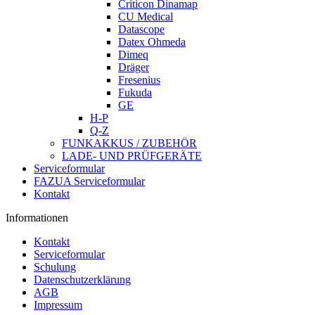
Criticon Dinamap
CU Medical
Datascope
Datex Ohmeda
Dimeq
Dräger
Fresenius
Fukuda
GE
H-P
Q-Z
FUNKAKKUS / ZUBEHÖR
LADE- UND PRÜFGERÄTE
Serviceformular
FAZUA Serviceformular
Kontakt
Informationen
Kontakt
Serviceformular
Schulung
Datenschutzerklärung
AGB
Impressum