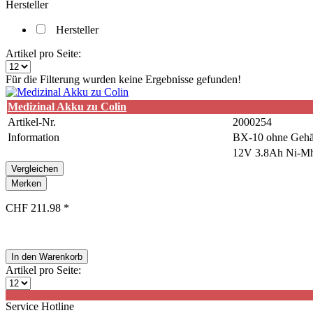
Hersteller
Hersteller
Artikel pro Seite:
Für die Filterung wurden keine Ergebnisse gefunden!
Medizinal Akku zu Colin
Artikel-Nr.
2000254
Information
BX-10 ohne Gehäu
12V 3.8Ah Ni-M
Vergleichen
Merken
CHF 211.98 *
In den
Warenkorb
Artikel pro Seite:
Service Hotline