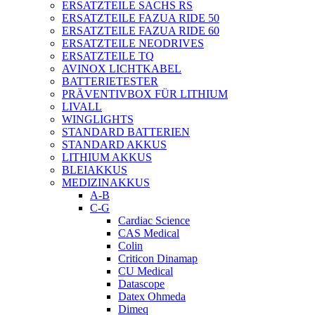
ERSATZTEILE SACHS RS
ERSATZTEILE FAZUA RIDE 50
ERSATZTEILE FAZUA RIDE 60
ERSATZTEILE NEODRIVES
ERSATZTEILE TQ
AVINOX LICHTKABEL
BATTERIETESTER
PRÄVENTIVBOX FÜR LITHIUM
LIVALL
WINGLIGHTS
STANDARD BATTERIEN
STANDARD AKKUS
LITHIUM AKKUS
BLEIAKKUS
MEDIZINAKKUS
A-B
C-G
Cardiac Science
CAS Medical
Colin
Criticon Dinamap
CU Medical
Datascope
Datex Ohmeda
Dimeq