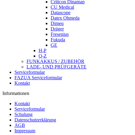
Criticon Dinamap
CU Medical
Datascope
Datex Ohmeda
Dimeq
Dräger
Fresenius
Fukuda
GE
H-P
Q-Z
FUNKAKKUS / ZUBEHÖR
LADE- UND PRÜFGERÄTE
Serviceformular
FAZUA Serviceformular
Kontakt
Informationen
Kontakt
Serviceformular
Schulung
Datenschutzerklärung
AGB
Impressum