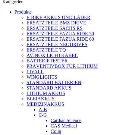
Kategorien
Produkte
E-BIKE AKKUS UND LADER
ERSATZTEILE BMZ DRIVE
ERSATZTEILE SACHS RS
ERSATZTEILE FAZUA RIDE 50
ERSATZTEILE FAZUA RIDE 60
ERSATZTEILE NEODRIVES
ERSATZTEILE TQ
AVINOX LICHTKABEL
BATTERIETESTER
PRÄVENTIVBOX FÜR LITHIUM
LIVALL
WINGLIGHTS
STANDARD BATTERIEN
STANDARD AKKUS
LITHIUM AKKUS
BLEIAKKUS
MEDIZINAKKUS
A-B
C-G
Cardiac Science
CAS Medical
Colin