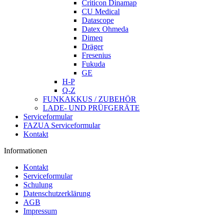
Criticon Dinamap
CU Medical
Datascope
Datex Ohmeda
Dimeq
Dräger
Fresenius
Fukuda
GE
H-P
Q-Z
FUNKAKKUS / ZUBEHÖR
LADE- UND PRÜFGERÄTE
Serviceformular
FAZUA Serviceformular
Kontakt
Informationen
Kontakt
Serviceformular
Schulung
Datenschutzerklärung
AGB
Impressum