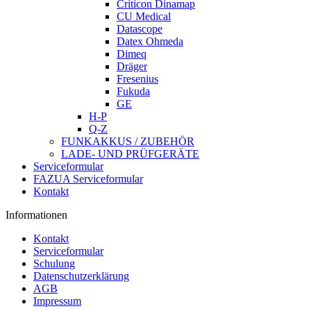
Criticon Dinamap
CU Medical
Datascope
Datex Ohmeda
Dimeq
Dräger
Fresenius
Fukuda
GE
H-P
Q-Z
FUNKAKKUS / ZUBEHÖR
LADE- UND PRÜFGERÄTE
Serviceformular
FAZUA Serviceformular
Kontakt
Informationen
Kontakt
Serviceformular
Schulung
Datenschutzerklärung
AGB
Impressum