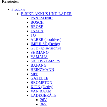
Kategorien
Produkte
E-BIKE AKKUS UND LADER
PANASONIC
BOSCH
BROSE
FAZUA
TQ
ALBER (neodrives)
IMPULSE (Derby)
GSD (go swissdrive)
SHIMANO
YAMAHA
SACHS / BMZ RS
BAFANG
HEINZMANN
MPF
GAZELLE
BROMPTON
XION (Derby)
VAN RAAM
LADEGERÄTE
26V
36V