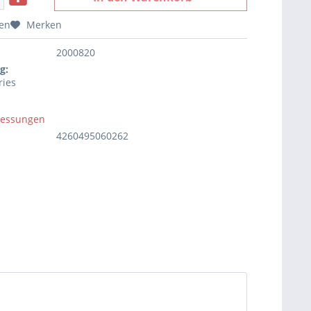
hen
Merken
2000820
g:
ries
essungen
4260495060262