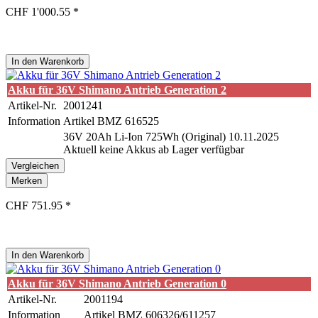
CHF 1'000.55 *
In den
Warenkorb
Akku für 36V Shimano Antrieb Generation 2
Artikel-Nr.
2001241
Information
Artikel BMZ 616525
36V 20Ah Li-Ion 725Wh (Original) 10.11.2025
Aktuell keine Akkus ab Lager verfügbar
Vergleichen
Merken
CHF 751.95 *
In den
Warenkorb
Akku für 36V Shimano Antrieb Generation 0
Artikel-Nr.
2001194
Information
Artikel BMZ 606326/611257