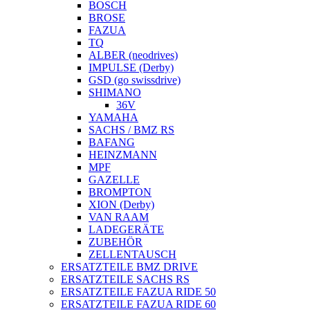
BOSCH
BROSE
FAZUA
TQ
ALBER (neodrives)
IMPULSE (Derby)
GSD (go swissdrive)
SHIMANO
36V
YAMAHA
SACHS / BMZ RS
BAFANG
HEINZMANN
MPF
GAZELLE
BROMPTON
XION (Derby)
VAN RAAM
LADEGERÄTE
ZUBEHÖR
ZELLENTAUSCH
ERSATZTEILE BMZ DRIVE
ERSATZTEILE SACHS RS
ERSATZTEILE FAZUA RIDE 50
ERSATZTEILE FAZUA RIDE 60