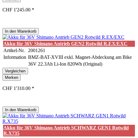
CHF 1'245.00 *
In den
Warenkorb
Akku für 36V Shimano Antrieb GEN2 Rotwild R.EX/EXC
Artikel-Nr.
2001261
Information
BMZ-BAT-XVIII exkl. Magnet-Abdeckung am Bike
36V 22.3Ah Li-Ion 820Wh (Original)
Vergleichen
Merken
CHF 1'310.00 *
In den
Warenkorb
Akku für 36V Shimano Antrieb SCHWARZ GEN1 Rotwild
R.X735